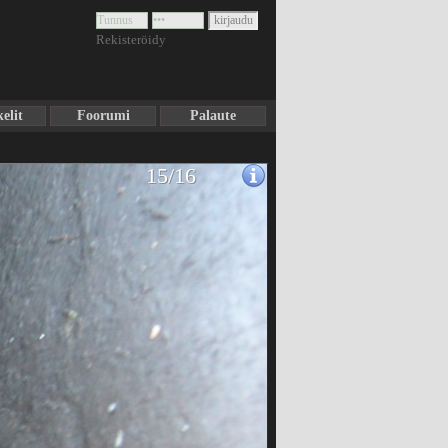
Rekisteröidy
elit
Foorumi
Palaute
15/16