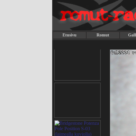
Etusivu
Romut
Gall