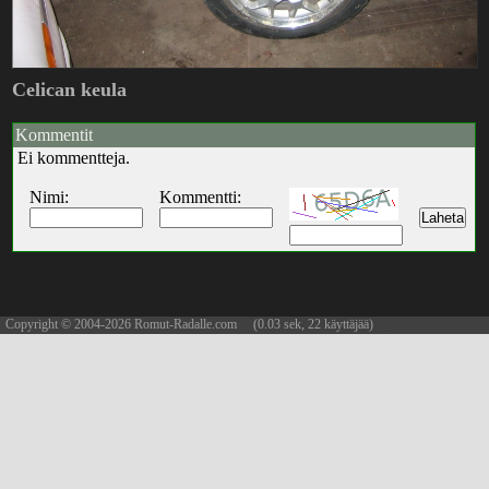
Celican keula
Kommentit
Ei kommentteja.
Nimi:
Kommentti:
Copyright © 2004-2026 Romut-Radalle.com (0.03 sek, 22 käyttäjää)
updated 08.08.2026