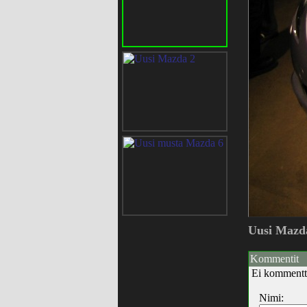
Uusi Mazda
Kommentit
Ei kommentt
Nimi: