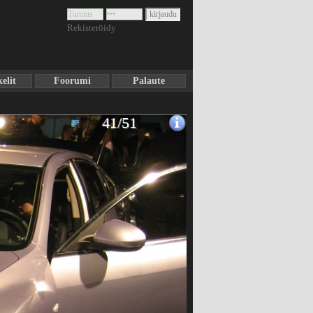
Rekisteröidy
elit
Foorumi
Palaute
41/51