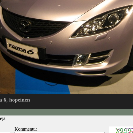
 6, hopeinen
eja.
Kommentti: