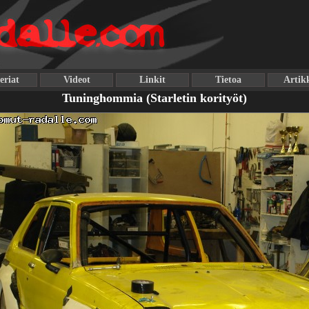
eriat
Videot
Linkit
Tietoa
Artikk
Tuninghommia (Starletin korityöt)