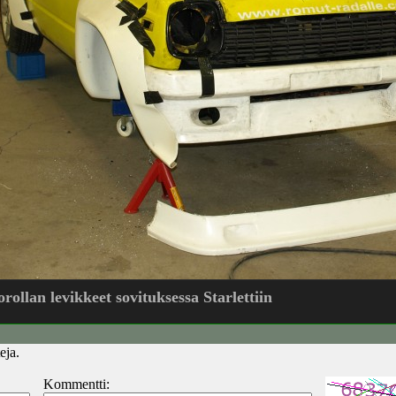
ollan levikkeet sovituksessa Starlettiin
eja.
Kommentti: