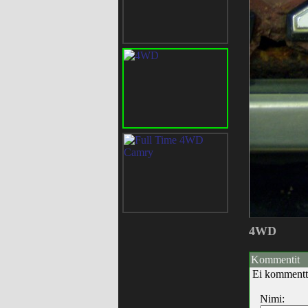
4WD
Kommentit
Ei kommentt
Nimi: