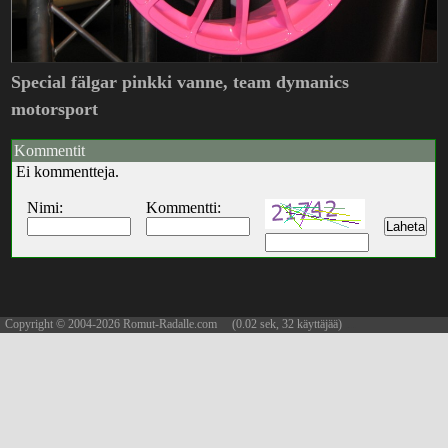
Special fälgar pinkki vanne, team dymanics
motorsport
Kommentit
Ei kommentteja.
Nimi:
Kommentti:
Copyright © 2004-2026 Romut-Radalle.com (0.02 sek, 32 käyttäjää)
updated 10.08.2026