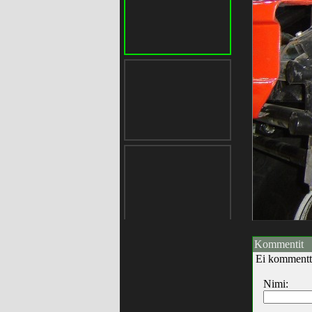
Kommentit
Ei kommentt
Nimi: