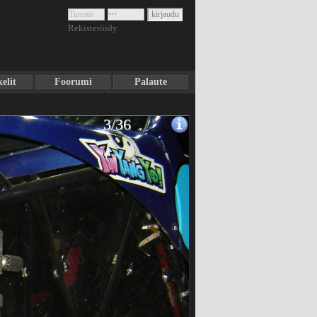
Rekisteröidy
elit
Foorumi
Palaute
3/36