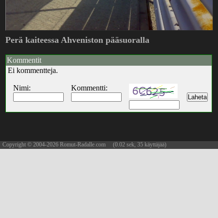
Perä kaiteessa Ahveniston pääsuoralla
Kommentit
Ei kommentteja.
Nimi:
Kommentti:
Copyright © 2004-2026 Romut-Radalle.com (0.02 sek, 35 käyttäjää)
updated 07.08.2026