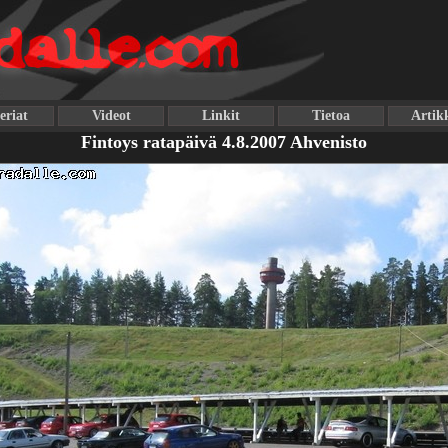
eriat
Videot
Linkit
Tietoa
Artikk
Fintoys ratapäivä 4.8.2007 Ahvenisto