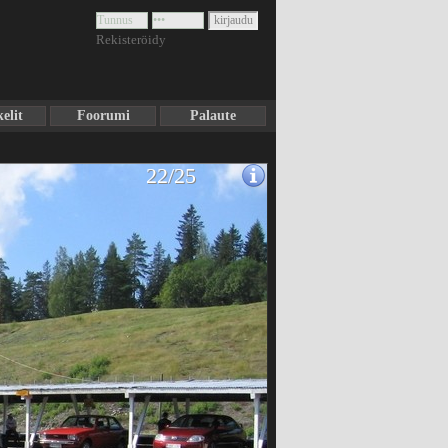
Rekisteröidy
elit
Foorumi
Palaute
22/25