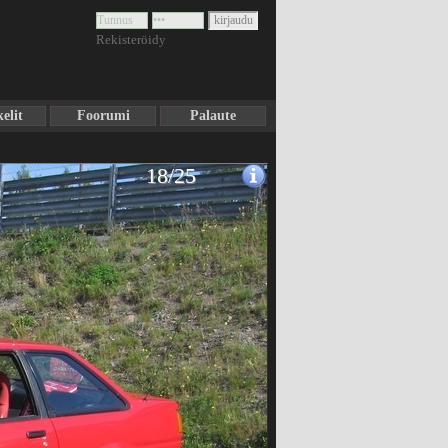
Rekisteröidy
elit
Foorumi
Palaute
18/25