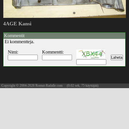
4AGE Kansi
Kommentit
Ei kommentteja.
Nimi:
Kommentti:
Copyright © 2004-2026 Romut-Radalle.com (0.02 sek, 75 käyttäjää)
updated 06.08.2026