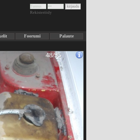
Rekisteröidy
elit
Foorumi
Palaute
48/95