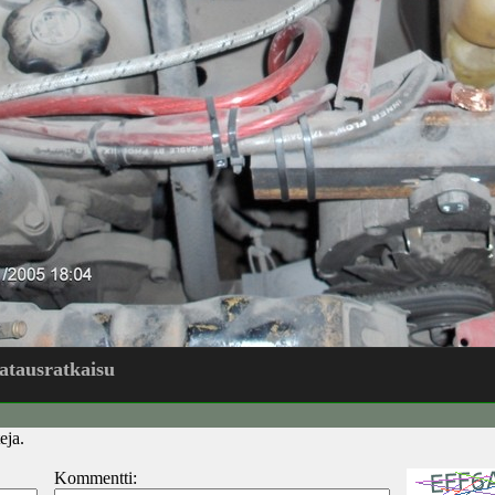
atausratkaisu
eja.
Kommentti: