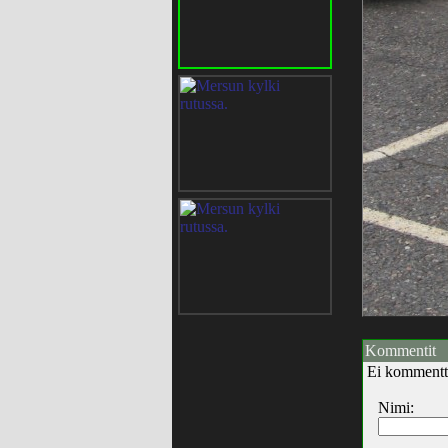
Kommentit
Ei kommentt
Nimi: