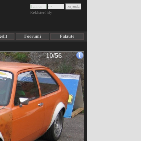
Rekisteröidy
elit
Foorumi
Palaute
10/56