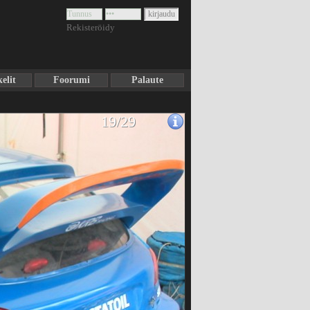
Rekisteröidy
elit
Foorumi
Palaute
19/29