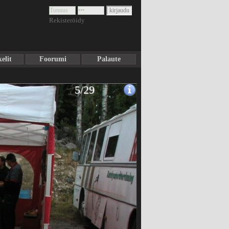
Rekisteröidy
elit
Foorumi
Palaute
5/29