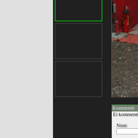
Kommentit
Ei kommentt
Nimi: