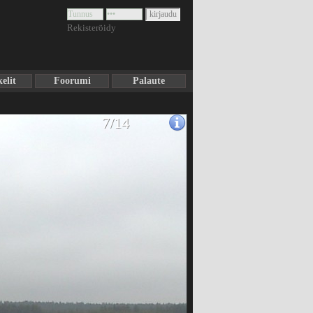
Rekisteröidy
elit
Foorumi
Palaute
7/14