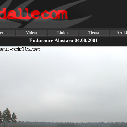
eriat
Videot
Linkit
Tietoa
Artikk
Endurance Alastaro 04.08.2001