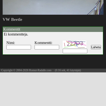
VW Beetle
Kommentit
Ei kommentteja.
Nimi:
Kommentti:
Copyright © 2004-2026 Romut-Radalle.com (0.16 sek, 41 käyttäjää)
updated 10.08.2026