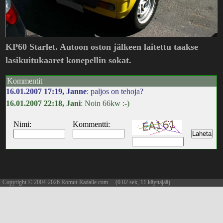
KP60 Starlet. Autoon oston jälkeen laitettu taakse
lasikuitukaaret konepellin sokat.
Kommentit
16.01.2007 17:19, Janne
: paljos on tehoja?
16.01.2007 22:18, Jani
: Noin 66kw :-)
Nimi:
Kommentti:
Copyright © 2004-2026 Romut-Radalle.com (0.02 sek, 11 käyttäjää)
updated 06.08.2026