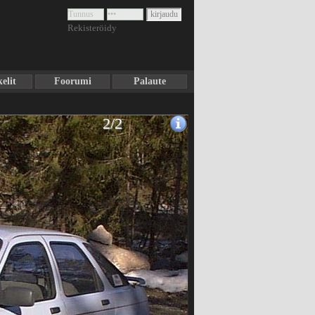
Rekisteröidy
elit
Foorumi
Palaute
2/2