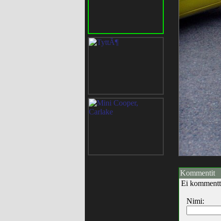
Kommentit
Ei kommentt
Nimi: