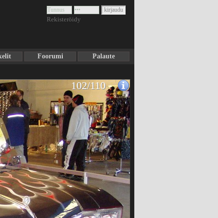
Rekisteröidy
elit
Foorumi
Palaute
102/110