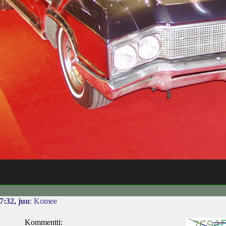
7:32, juu
: Komee
Kommentti: