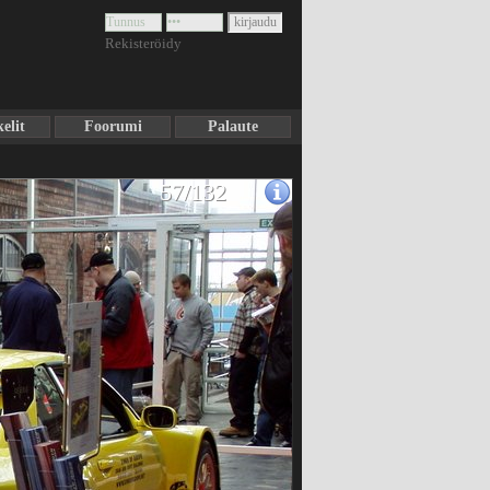
Rekisteröidy
elit
Foorumi
Palaute
57/132