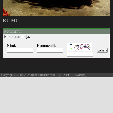
KU-MU
Kommentit
Ei kommentteja.
Nimi:
Kommentti:
Copyright © 2004-2026 Romut-Radalle.com (0.02 sek, 79 käyttäjää)
updated 08.08.2026