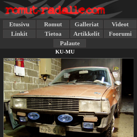
Etusivu
Romut
Galleriat
Videot
Linkit
Tietoa
Artikkelit
Foorumi
Palaute
KU-MU