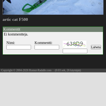
artic cat F500
Kommentit
Ei kommentteja.
Nimi:
Kommentti:
Copyright © 2004-2026 Romut-Radalle.com (0.03 sek, 26 käyttäjää)
updated 09.08.2026