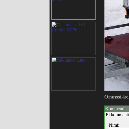
Oranssi-ke
Kommentit
Ei kommentt
Nimi: