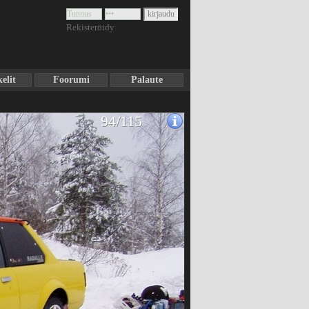
Rekisteröidy
elit
Foorumi
Palaute
94/115