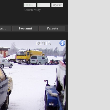
Rekisteröidy
elit
Foorumi
Palaute
86/115