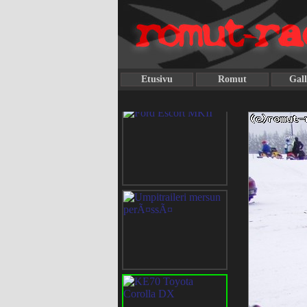
Etusivu
Romut
Gall