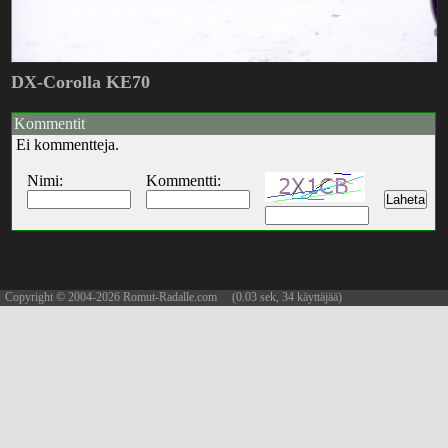
DX-Corolla KE70
Kommentit
Ei kommentteja.
Nimi:
Kommentti:
Copyright © 2004-2026 Romut-Radalle.com (0.03 sek, 34 käyttäjää)
updated 10.08.2026