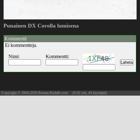
Punainen DX Corolla lumisena
Kommentit
Ei kommentteja.
Nimi:
Kommentti:
Copyright © 2004-2026 Romut-Radalle.com (0.02 sek, 44 käyttäjää)
updated 09.08.2026