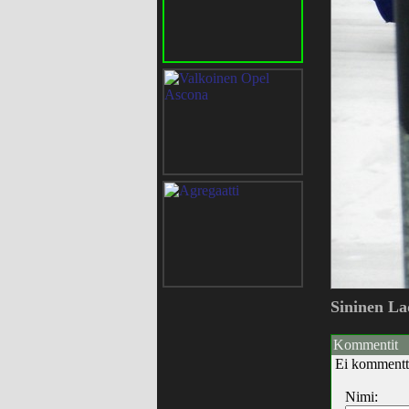
Sininen La
Kommentit
Ei kommentt
Nimi: