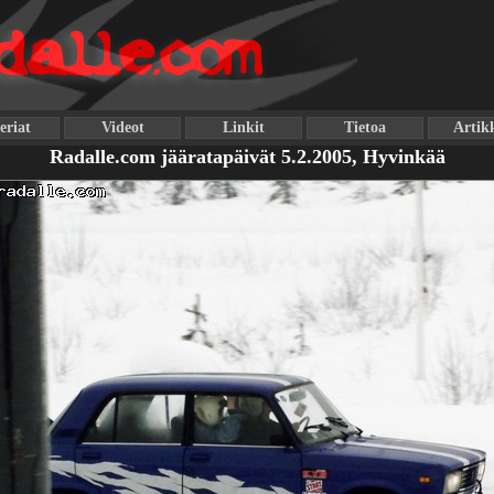
eriat
Videot
Linkit
Tietoa
Artikk
Radalle.com jääratapäivät 5.2.2005, Hyvinkää