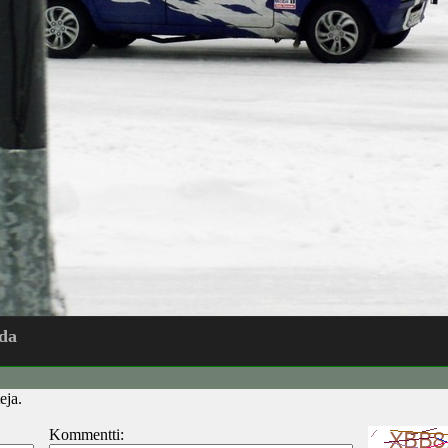
da
eja.
Kommentti: