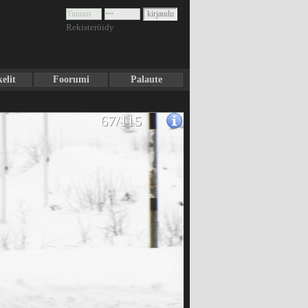
Rekisteröidy
elit
Foorumi
Palaute
67/115