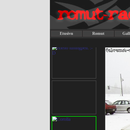
Etusivu
Romut
Gall