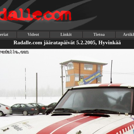
eriat
Videot
Linkit
Tietoa
Artikk
Radalle.com jääratapäivät 5.2.2005, Hyvinkää