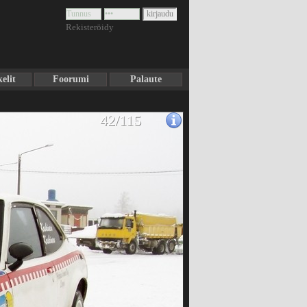
Rekisteröidy
elit
Foorumi
Palaute
42/115