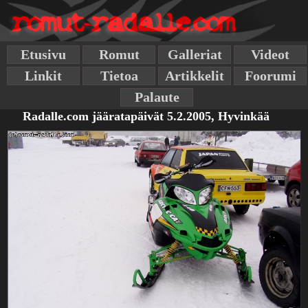
Etusivu
Romut
Galleriat
Videot
Linkit
Tietoa
Artikkelit
Foorumi
Palaute
Radalle.com jääratapäivät 5.2.2005, Hyvinkää