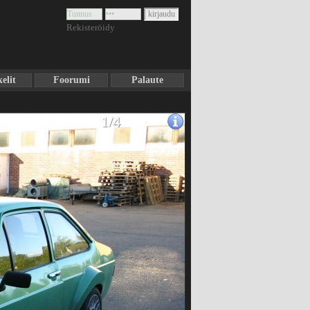
Rekisteröidy
elit
Foorumi
Palaute
1/4