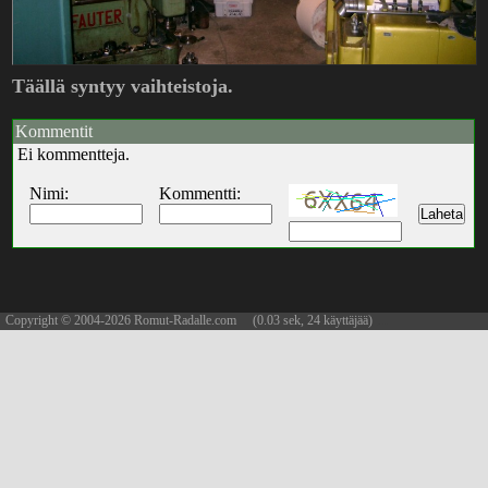
Täällä syntyy vaihteistoja.
Kommentit
Ei kommentteja.
Nimi:
Kommentti:
Copyright © 2004-2026 Romut-Radalle.com (0.03 sek, 24 käyttäjää)
updated 08.08.2026