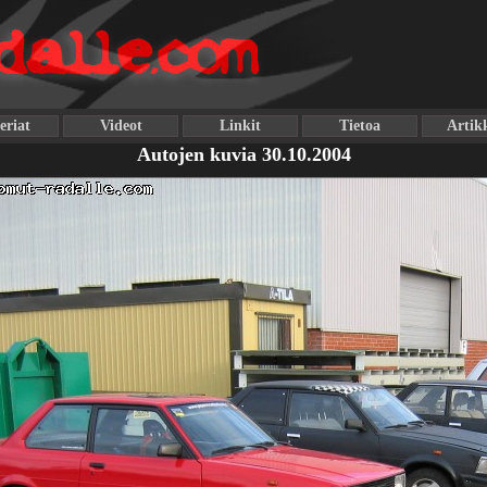
eriat
Videot
Linkit
Tietoa
Artikk
Autojen kuvia 30.10.2004