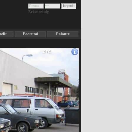
Rekisteröidy
elit
Foorumi
Palaute
4/4