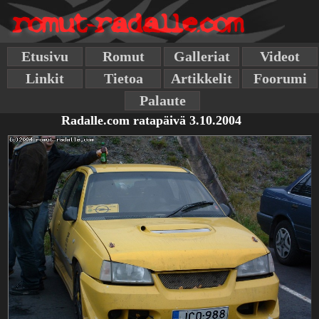
Etusivu
Romut
Galleriat
Videot
Linkit
Tietoa
Artikkelit
Foorumi
Palaute
Radalle.com ratapäivä 3.10.2004