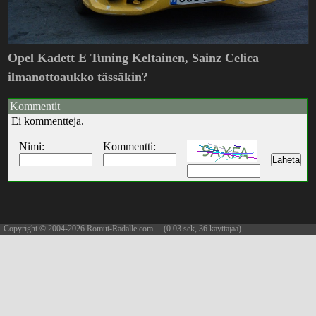
Opel Kadett E Tuning Keltainen, Sainz Celica
ilmanottoaukko tässäkin?
Kommentit
Ei kommentteja.
Nimi:
Kommentti:
Copyright © 2004-2026 Romut-Radalle.com (0.03 sek, 36 käyttäjää)
updated 10.08.2026