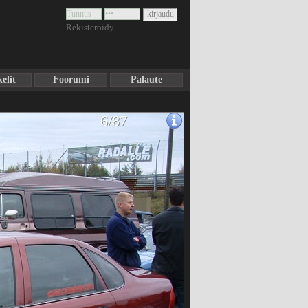
Rekisteröidy
elit
Foorumi
Palaute
6/87