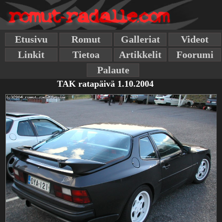
Etusivu
Romut
Galleriat
Videot
Linkit
Tietoa
Artikkelit
Foorumi
Palaute
TAK ratapäivä 1.10.2004