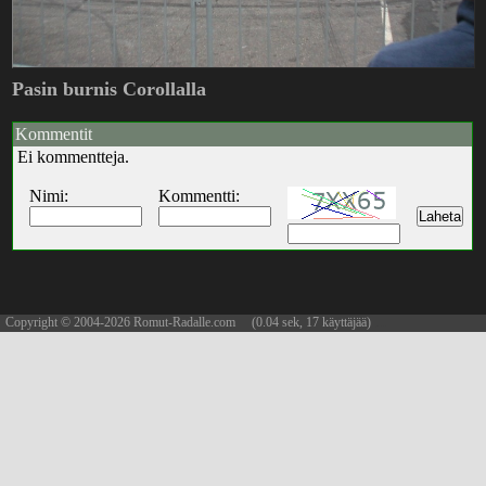
Pasin burnis Corollalla
Kommentit
Ei kommentteja.
Nimi:
Kommentti:
Copyright © 2004-2026 Romut-Radalle.com (0.04 sek, 17 käyttäjää)
updated 08.08.2026