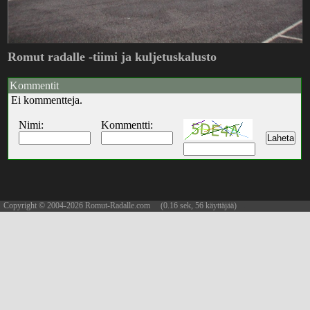
Romut radalle -tiimi ja kuljetuskalusto
Kommentit
Ei kommentteja.
Nimi:
Kommentti:
Copyright © 2004-2026 Romut-Radalle.com (0.16 sek, 56 käyttäjää)
updated 06.08.2026