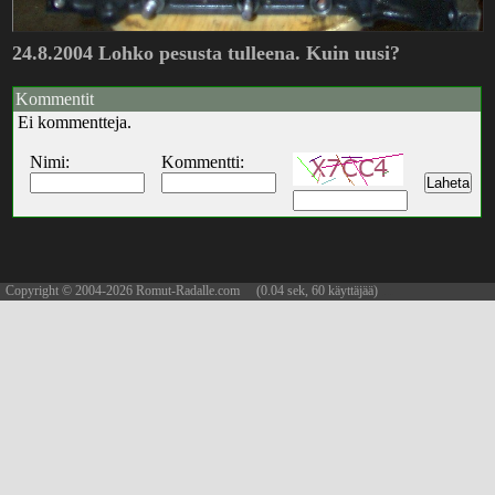
24.8.2004 Lohko pesusta tulleena. Kuin uusi?
Kommentit
Ei kommentteja.
Nimi:
Kommentti:
Copyright © 2004-2026 Romut-Radalle.com (0.04 sek, 60 käyttäjää)
updated 06.08.2026