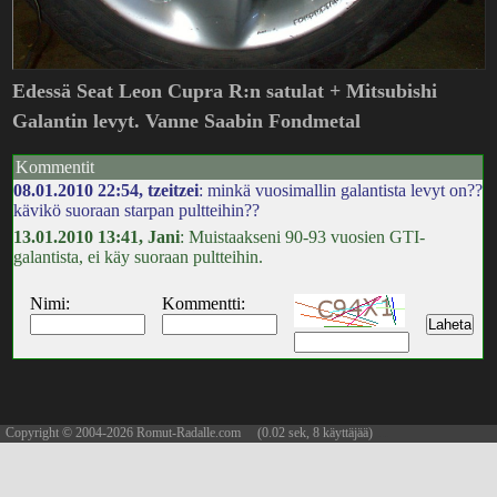
Edessä Seat Leon Cupra R:n satulat + Mitsubishi
Galantin levyt. Vanne Saabin Fondmetal
Kommentit
08.01.2010 22:54, tzeitzei
: minkä vuosimallin galantista levyt on??
kävikö suoraan starpan pultteihin??
13.01.2010 13:41, Jani
: Muistaakseni 90-93 vuosien GTI-
galantista, ei käy suoraan pultteihin.
Nimi:
Kommentti:
Copyright © 2004-2026 Romut-Radalle.com (0.02 sek, 8 käyttäjää)
updated 06.08.2026