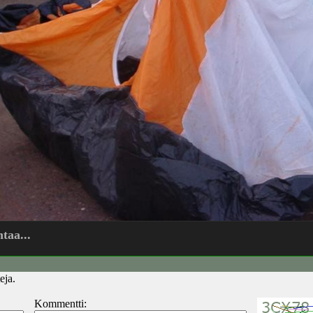
taa...
eja.
Kommentti: