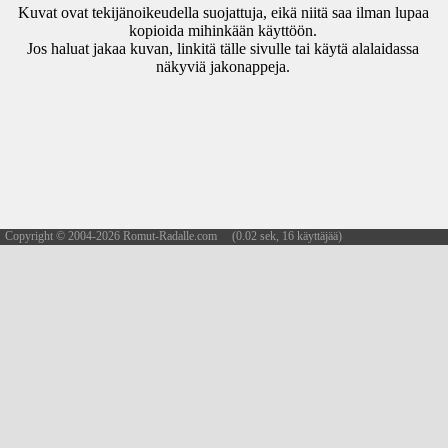
Kuvat ovat tekijänoikeudella suojattuja, eikä niitä saa ilman lupaa
kopioida mihinkään käyttöön.
Jos haluat jakaa kuvan, linkitä tälle sivulle tai käytä alalaidassa
näkyviä jakonappeja.
Copyright © 2004-2026 Romut-Radalle.com (0.02 sek, 16 käyttäjää)
updated 08.08.2026