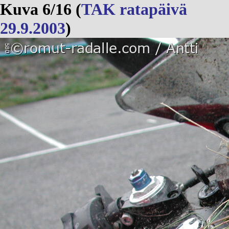
Kuva 6/16 (
TAK ratapäivä
29.9.2003
)