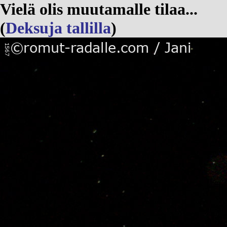
Vielä olis muutamalle tilaa...
(
Deksuja tallilla
)