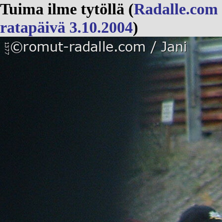
Tuima ilme tytöllä (
Radalle.com
ratapäivä 3.10.2004
)