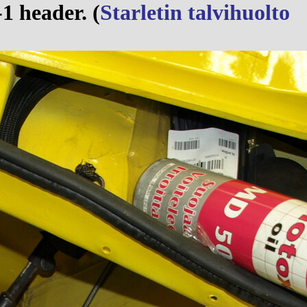
1 header. (
Starletin talvihuolto